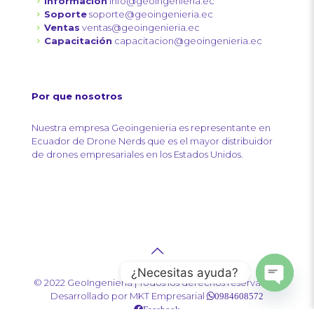
Información
info@geoingenieria.ec
Soporte
soporte@geoingenieria.ec
Ventas
ventas@geoingenieria.ec
Capacitación
capacitacion@geoingenieria.ec
Por que nosotros
Nuestra empresa Geoingenieria es representante en
Ecuador de Drone Nerds que es el mayor distribuidor
de drones empresariales en los Estados Unidos.
¿Necesitas ayuda?
© 2022 GeoIngenieria | Todos los derechos reservados |
Open
Desarrollado por
MKT Empresarial
0984608572
chaty
Facebook