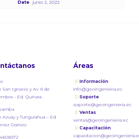
Date
junio 2, 2022
ntáctanos
Áreas
to
Información
e San Ignacio y Av. 6 de
info@geoingenieria.ec
embre - Ed. Quinara
Soporte
soporte@geoingenieria.ec
bamba
Ventas
e Azuay y Tungurahua – Ed.
ventas@geoingenieria.ec
enez Granizo
Capacitación
capacitacion@geoingenieria.
4608572