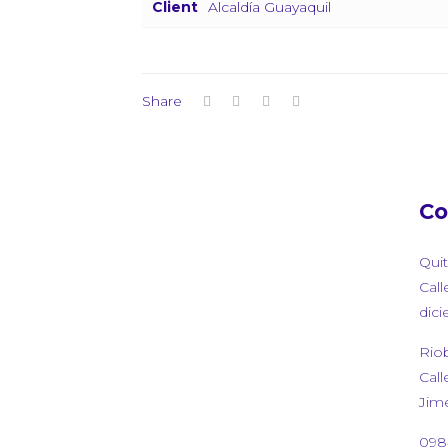
Client
Alcaldía Guayaquil
Share
Co
Qui
Call
dici
Rio
Call
Jim
098