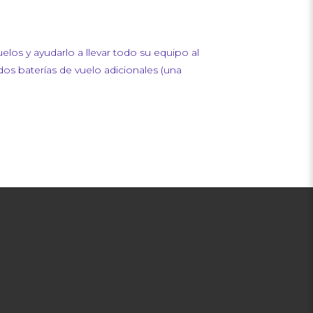
los y ayudarlo a llevar todo su equipo al
dos baterías de vuelo adicionales (una