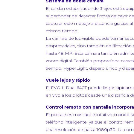
Sistema de doble cámara
El cardán estabilizador de 3 ejes está equ
superpoder de detectar firmas de calor de
capturar este metraje a distancia gracias a
mismo tiempo.
La cámara de luz visible puede tomar secu
empresariales, sino también de filmación 
hasta 48 MP. Esta cámara también admite 
zoom digital. También proporciona caract
tiempo, HyperLight, disparo único y dispar
Vuele lejos y rápido
El EVO II Dual 640T puede llegar rápidam
en vivo a los pilotos desde una distancia d
Control remoto con pantalla incorpor
El pilotaje es más fácil e intuitivo cuando
teléfono inteligente, ya que el control r
una resolución de hasta 1080p30. La compa