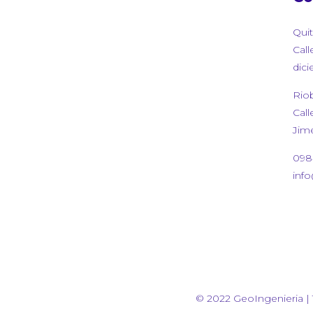
Qui
Call
dici
Rio
Call
Jim
098
inf
© 2022 GeoIngenieria | 