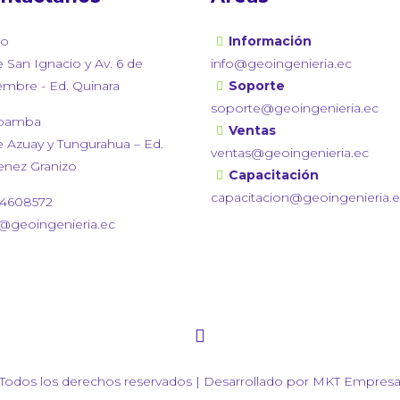
to
Información
e San Ignacio y Av. 6 de
info@geoingenieria.ec
embre - Ed. Quinara
Soporte
soporte@geoingenieria.ec
bamba
Ventas
e Azuay y Tungurahua – Ed.
ventas@geoingenieria.ec
enez Granizo
Capacitación
capacitacion@geoingenieria.
4608572
o@geoingenieria.ec
Todos los derechos reservados | Desarrollado por
MKT Empresar