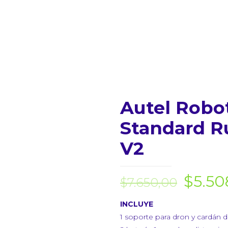
Autel Robot
Standard R
V2
$
5.50
$
7.650,00
INCLUYE
1 soporte para dron y cardán d