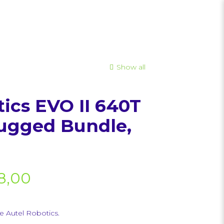
Show all
ics EVO II 640T
ugged Bundle,
8,00
e Autel Robotics.