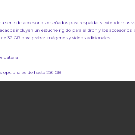
a serie de accesorios diseñados para respaldar y extender sus vue
acados incluyen un estuche rígido para el dron y los accesorios, 
SD de 32 GB para grabar imágenes y videos adicionales.
r batería
as opcionales de hasta 256 GB