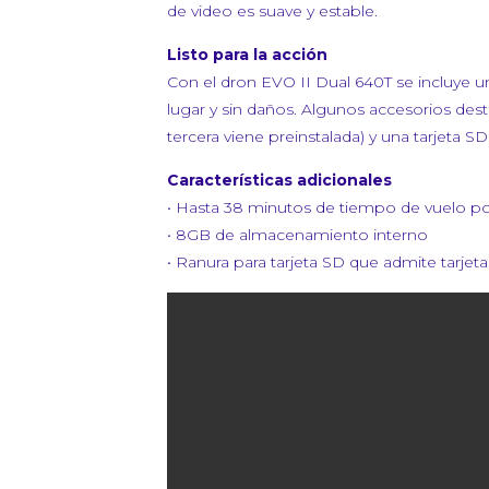
de video es suave y estable.
Listo para la acción
Con el dron EVO II Dual 640T se incluye un
lugar y sin daños. Algunos accesorios dest
tercera viene preinstalada) y una tarjeta 
Características adicionales
• Hasta 38 minutos de tiempo de vuelo po
• 8GB de almacenamiento interno
• Ranura para tarjeta SD que admite tarjet