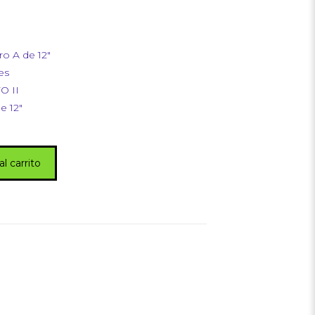
ro A de 12″
es
O II
e 12″
al carrito