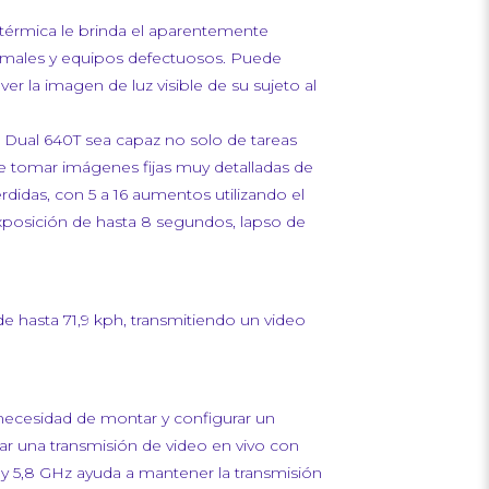
a térmica le brinda el aparentemente
animales y equipos defectuosos. Puede
er la imagen de luz visible de su sujeto al
I Dual 640T sea capaz no solo de tareas
de tomar imágenes fijas muy detalladas de
idas, con 5 a 16 aumentos utilizando el
xposición de hasta 8 segundos, lapso de
 hasta 71,9 kph, transmitiendo un video
y necesidad de montar y configurar un
ar una transmisión de video en vivo con
 y 5,8 GHz ayuda a mantener la transmisión