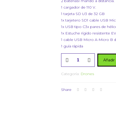
2 baterías1 mando a distancia.
1 cargador de 110 V.
1 tarjeta SD U3 de 32 GB
1x tarjetero SD1 cable USB Mic
1x USB tipo C3x pares de hélic
1x Estuche rígido resistente EV
1 cable USB Micro A-Micro B d
1 guía rápida
Autel
Añadir 
Robotics
EVO
Categoría:
Drones
II
640T
Standard
Share
Rugged
Bundle,
V2
cantidad