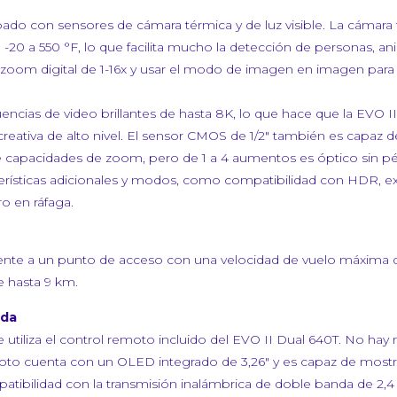
ipado con sensores de cámara térmica y de luz visible. La cámar
 -20 a 550 °F, lo que facilita mucho la detección de personas, 
l zoom digital de 1-16x y usar el modo de imagen en imagen para v
encias de video brillantes de hasta 8K, lo que hace que la EVO I
creativa de alto nivel. El sensor CMOS de 1/2″ también es capaz 
capacidades de zoom, pero de 1 a 4 aumentos es óptico sin pérd
erísticas adicionales y modos, como compatibilidad con HDR, e
o en ráfaga.
ente a un punto de acceso con una velocidad de vuelo máxima de
e hasta 9 km.
ada
 se utiliza el control remoto incluido del EVO II Dual 640T. No ha
emoto cuenta con un OLED integrado de 3,26″ y es capaz de mostr
tibilidad con la transmisión inalámbrica de doble banda de 2,4