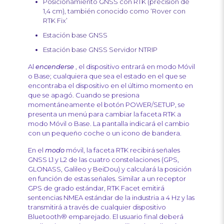
Posicionamiento GNSS con RTK (precisión de
1,4 cm), también conocido como ‘Rover con
RTK Fix’
Estación base GNSS
Estación base GNSS Servidor NTRIP
Al
encenderse
, el dispositivo entrará en modo Móvil
o Base; cualquiera que sea el estado en el que se
encontraba el dispositivo en el último momento en
que se apagó. Cuando se presiona
momentáneamente el botón POWER/SETUP, se
presenta un menú para cambiar la faceta RTK a
modo Móvil o Base. La pantalla indicará el cambio
con un pequeño coche o un icono de bandera.
En el
modo
móvil, la faceta RTK recibirá señales
GNSS L1 y L2 de las cuatro constelaciones (GPS,
GLONASS, Galileo y BeiDou) y calculará la posición
en función de estas señales. Similar a un receptor
GPS de grado estándar, RTK Facet emitirá
sentencias NMEA estándar de la industria a 4 Hz y las
transmitirá a través de cualquier dispositivo
Bluetooth® emparejado. El usuario final deberá