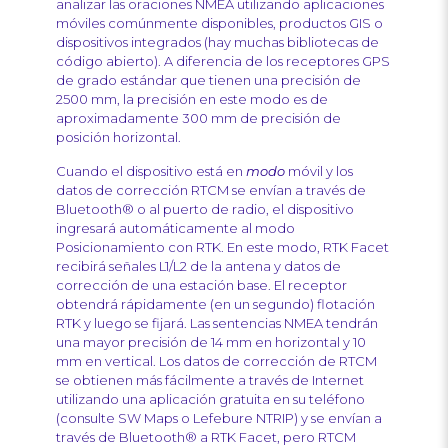
analizar las oraciones NMEA utilizando aplicaciones
móviles comúnmente disponibles, productos GIS o
dispositivos integrados (hay muchas bibliotecas de
código abierto). A diferencia de los receptores GPS
de grado estándar que tienen una precisión de
2500 mm, la precisión en este modo es de
aproximadamente 300 mm de precisión de
posición horizontal.
Cuando el dispositivo está en
modo
móvil y los
datos de corrección RTCM se envían a través de
Bluetooth® o al puerto de radio, el dispositivo
ingresará automáticamente al modo
Posicionamiento con RTK. En este modo, RTK Facet
recibirá señales L1/L2 de la antena y datos de
corrección de una estación base. El receptor
obtendrá rápidamente (en un segundo) flotación
RTK y luego se fijará. Las sentencias NMEA tendrán
una mayor precisión de 14 mm en horizontal y 10
mm en vertical. Los datos de corrección de RTCM
se obtienen más fácilmente a través de Internet
utilizando una aplicación gratuita en su teléfono
(consulte SW Maps o Lefebure NTRIP) y se envían a
través de Bluetooth® a RTK Facet, pero RTCM