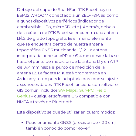
Debajo del capó de SparkFun RTK Facet hay un
ESP32 WROOM conectado a un ZED-F9P, así como
algunos dispositivos periféricos (indicador de
combustible LiPo, microSD, etc.). Además, debajo
de la cúpula de RTK Facet se encuentra una antena
L1/L2 de grado topógrafo. Es el mismo elemento
que se encuentra dentro de nuestra antena
topográfica GNSS multibanda L1/L2. La antena
incorporada tiene un ARP de 61,4 mm desde la base
hasta el punto de medición de la antena L1 y un ARP
de 57,4 mm hasta el punto de medición de la
antena L2. La faceta RTK está programada en
Arduino y usted puede adaptarla para que se ajuste
a sus necesidades. RTK Facet funciona con software
GIS común, incluidos
SW Maps
,
SurvPC
,
Field
Genius
y cualquier software GIS compatible con
NMEA a través de Bluetooth.
Este dispositivo se puede utilizar en cuatro modos:
Posicionamiento GNSS (precisión de ~ 30 cm),
también conocido como ‘Rover’